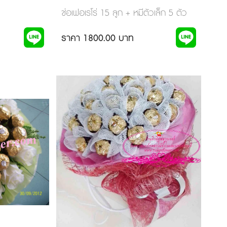
ช่อเฟอเรโร่ 15 ลูก + หมีตัวเล็ก 5 ตัว
ราคา 1800.00 บาท