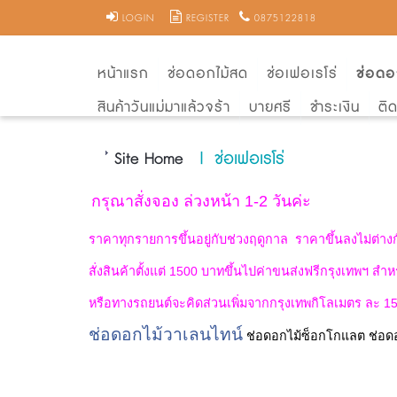
LOGIN
REGISTER
0875122818
หน้าแรก
ช่อดอกไม้สด
ช่อเฟอเรโร่
ช่อดอ
สินค้าวันแม่มาแล้วจร้า
บายศรี
ชำระเงิน
ติ
Site Home
|
ช่อเฟอเรโร่
กรุณาสั่งจอง ล่วงหน้า 1-2 วันค่ะ
ราคาทุกรายการขึ้นอยู่กับช่วงฤดูกาล ราคาขึ้นลงไม่ต่าง
สั่งสินค้าตั้งแต่ 1500 บาทขึ้นไปค่าขนส่งฟรีกรุงเทพฯ สำห
หรือทางรถยนต์จะคิดส่วนเพิ่มจากกรุงเทพกิโลเมตร ละ 1
ช่อดอกไม้วาเลนไทน์
ช่อดอกไม้ซ็อกโกแลต
ช่อด