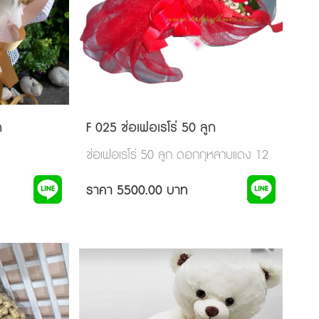
ก
F 025 ช่อเฟอเรโร่ 50 ลูก
ช่อเฟอเรโร่ 50 ลูก ดอกกุหลาบแดง 12
ดอก
ราคา 5500.00 บาท