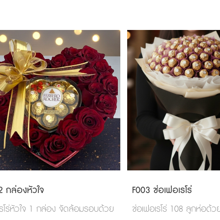
2 กล่องหัวใจ
F003 ช่อเฟอเรโร่
รโร่หัวใจ 1 กล่อง จัดล้อมรอบด้วย
ช่อเฟอเรโร่ 108 ลูกห่อด้