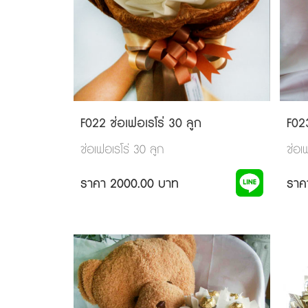
F022 ช่อเฟอเรโร่ 30 ลูก
F023
ช่อเฟอเรโร่ 30 ลูก
ช่อเ
หวา
ราคา 2000.00 บาท
ราค