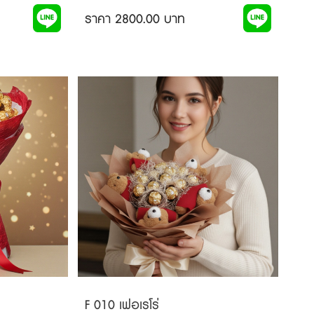
ยริบบิ้นตาม
ครีมล้อมรอบกระดาษสามารถเปลี่ยนสีได้
ค่ะ
ราคา 2800.00 บาท
F 010 เฟอเรโร่