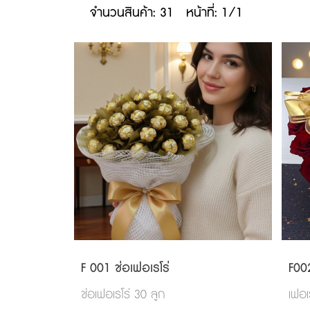
จำนวนสินค้า: 31
หน้าที่: 1/1
F 001 ช่อเฟอเรโร่
F00
ช่อเฟอเรโร่ 30 ลูก
เฟอเ