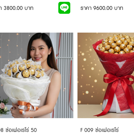
กุหลาบแดง 30 ดอก
ขาวอย่างสวยงามตกแต่งด้ว
า 3800.00 บาท
สไตส์ที่คุณชอบ
ราคา 9600.00 บาท
8 ช่อเฟอเรโร่ 50
F 009 ช่อเฟอเรโร่