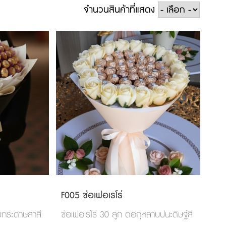
จำนวนสินค้าที่แสดง
F005 ช่อเฟอเรโร่
วยกระดาษสาสี
ช่อเฟอเรโร่ 30 ลูก ดอกุหลาบปนะดิษฐ์สี