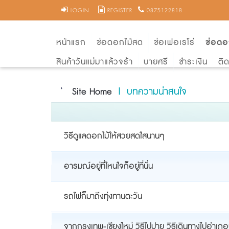
LOGIN
REGISTER
0875122818
หน้าแรก
ช่อดอกไม้สด
ช่อเฟอเรโร่
ช่อดอ
สินค้าวันแม่มาแล้วจร้า
บายศรี
ชำระเงิน
ติ
Site Home
| บทความน่าสนใจ
วิธีดูแลดอกไม้ให้สวยสดใสนานๆ
อารมณ์อยู่ที่ไหนใจก็อยู่ที่นั่น
รถไฟก็มาถึงทุ่งทานตะวัน
จากกรุงเทพ-เชียงใหม่ วิธีไปปาย วิธีเดินทางไปอำเภ