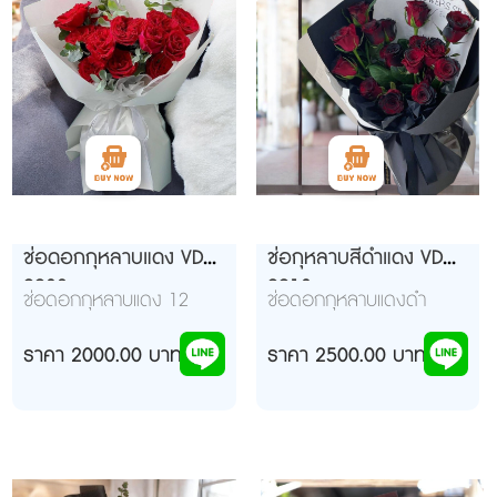
ช่อดอกกุหลาบแดง VD
ช่อกุหลาบสีดำแดง VD
9908
9910
ช่อดอกกุหลาบแดง 12
ช่อดอกกุหลาบแดงดำ
ดอก แซมใบยูคา(โทนสีสามา
จำนวน 15 ดอก ห่อ
รถปรับเปลี่ยนได้ตาม
ราคา 2000.00 บาท
ตกแต่งด้วยโทนดำขาว
ราคา 2500.00 บาท
ต้องการ)
สบายตาอย่างสวยงาม