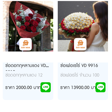
ช่อดอกกุหลาบแดง VD
ช่อเฟอเรโร่ VD 9916
9915
ช่อดอกกุหลาบแดง 12
ช่อเฟอเรโร่ จำนวน 100
ดอก จัดห่อกระดาษสีแดง
ลูก ดอกกุหลาบแดง 50
สวยหรู ดูดีมีระดับ สร้าง
ราคา 2000.00 บาท
ดอกห่อกระดาษโทนสี
ราคา 13900.00 บาท
ความประทับใจแก่ผู้รับ
น้ำตาลทอง