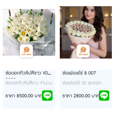
ช่อดอกทิวลิปสีขาว VD
ช่อเฟอเรโร่ B 007
9920
ช่อดอกทิวลิปสีขาว จำนวน
ช่อเฟอรโร่ 30 ลูกดอก
60 ดอก จัด โทนสีขาว เงิน
กุหลาบประดิษฐ์หอมสีครีม
สวยงาม
ราคา 8500.00 บาท
ล้อมรอบห่อกระดาษสีขาว
ราคา 2800.00 บาท
โบว์สีเทา