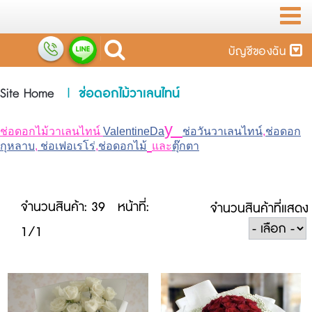
บัญชีของฉัน
Site Home
|
ช่อดอกไม้วาเลนไทน์
y
ช่อดอกไม้วาเลนไทน์
ValentineDa
ช่อวันวาเลนไทน์
,
ช่อดอก
กุหลาบ
,
ช่อ
เฟอเรโร่
,
ช่อดอกไม้
และ
ตุ๊กตา
จำนวนสินค้า: 39
หน้าที่:
จำนวนสินค้าที่แสดง
1/1