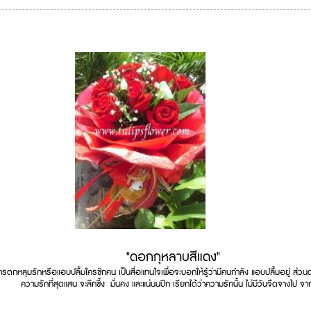
"ดอกกุหลาบสีแดง"
กหลุมรักหรือแอบปลื้มใครซักคน เป็นสื่อแทนใจเพื่อจะบอกให้รู้ว่ามีคนกำลัง แอบปลื้มอยู่ ส่วนดอก
ความรักที่สุดแสน จะลึกซึ้ง มั่นคง และแน่นนปึก เรียกได้ว่าความรักนั้น ไม่มีวันจืดจางไป จา