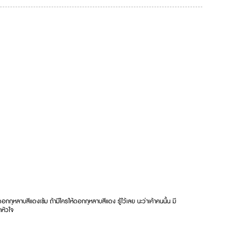
กุหลาบสีแดงเข้ม ถ้ามีใครให้ดอกกุหลาบสีแดง รู้ไว้เลย นะว่าเค้าคนนั้น มี
กหัวใจ