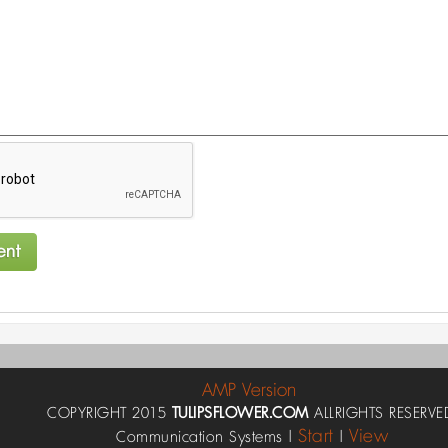
AMP Version
COPYRIGHT 2015
TULIPSFLOWER.COM
ALLRIGHTS RESERVE
Start
View
Communication Systems |
|