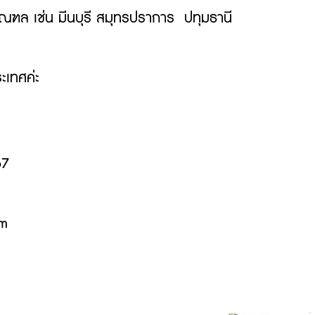
มณฑล เช่น มีนบุรี สมุทรปราการ ปทุมธานี
ะเทศค่ะ
67
om