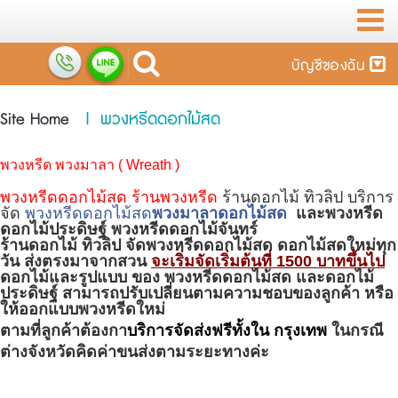
บัญชีของฉัน
Site Home
|
พวงหรีดดอกไม้สด
พวงหรีด พวงมาลา
( Wreath )
พวงหรีดดอกไม้สด ร้านพวงหรีด
ร้านดอกไม้ ทิวลิป บริการ
จัด
พวงหรีดดอกไม้สด
พวงมาลาดอกไม้สด
และ
พวงหรีด
ดอกไม้ประดิษฐ์
พวงหรีดดอกไม้จันทร์
ร้านดอกไม้
ทิวลิป
จัดพวงหรีดดอกไม้สด
ดอกไม้สดใหม่ทุก
วัน ส่งตรงมาจากสวน
จะเริ่มจัดเริ่มต้นที่ 1500 บาทขึ้นไป
ดอกไม้
และ
รูปแบบ
ของ
พวงหรีดดอกไม้สด
และ
ดอกไม้
ประดิษฐ์
สามารถปรับเปลี่ยนตามความชอบของลูกค้า
หรือ
ให้
ออกแบบพวงหรีด
ใหม่
ตามที่ลูกค้าต้องกา
บริการจัดส่งฟรีทั้งใน
กรุงเทพ
ในกรณี
ต่างจังหวัดคิดค่าขนส่งตามระยะทางค่ะ